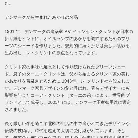
た。
デンマークから生まれたあかりの名品
1901 年、デンマークの建築家 P.V. イェンセン・クリントが日本の
折り紙をヒントに、オイルランプのあかりを調節するためのプリ
ーツのシェードを作りました。規則的に続く折りは美しい陰影を
生み出し、レ・クリントの原点となっています。
クリント家の趣味の延長として作り続けられたプリーツシェー
ド。息子のターエ・クリントは、父から始まるクリント家の美し
いあかりを普及させるために 1943年、レ･クリント社を設立しま
す。デンマーク家具デザインの父と呼ばれ、著名デザイナーにも
影響を与えたコーア・クリント（ターエの弟）により、世界的ブ
ランドとして成長し、2003年には、デンマーク王室御用達に選定
されました。
長く厳しい冬を過ごす北欧の生活の中で磨かれてきたデザインや
伝統の技術は、時代を超えて大切に受け継がれています。そし
て、創業の地デンマークでの、職人の手仕事による製造を守るこ