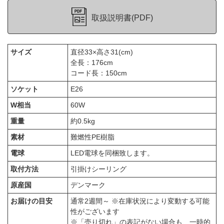
取扱説明書(PDF)
サイズ
直径33×高さ31(cm)
全長：176cm
コード長：150cm
ソケット
E26
W相当
60W
重量
約0.5kg
素材
難燃性PE樹脂
電球
LED電球を同梱致します。
取付方法
引掛けシーリング
原産国
デンマーク
お届けの目安
通常2週間～ ※在庫状況により変動する可能
性がございます
※「売り切れ」の表記がない場合も、一時的