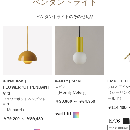
ペンダントライト
ペンダントライト
のその他商品
&Tradition |
well lit | SPIN
Flos | IC L
FLOWERPOT PENDANT
スピン
フロス アイ
（Merrily Celery）
（シーリン
VP1
ールド）
フラワーポット ペンダント
￥30,800 ～ ￥64,350
VP1
￥114,400 
（Mustard）
￥79,200 ～ ￥89,430