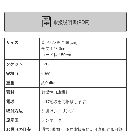
取扱説明書(PDF)
サイズ
直径27×高さ36(cm)
全長:177.3cm
コード長:150cm
ソケット
E26
W相当
60W
重量
約0.4kg
素材
難燃性PE樹脂
電球
LED電球を同梱致します。
取付方法
引掛けシーリング
原産国
デンマーク
お届けの目安
通常2週間～ ※在庫状況により変動する可能