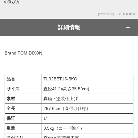
の選び方
powered by
詳細情報
Brand:TOM DIXON
品番
TL32BET15-BKO
サイズ
直径41.2×高さ35.5(cm)
素材
真鍮・塗装仕上げ
全長
267.6cm（直付け仕様）
保証
1年
重量
3.5kg（コード除く）