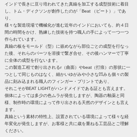
インドで長きに亘り培われてきた真鍮を加工する成型技術に着目
し、トム・ディクソンが創作したのが「Beat （ビート）」であ
り、
様々な製造現場で機械化が進む近年のインドにおいても、約４日
間の時間をかけ、熟練した技術を持つ職人の手によって一つ一つ
作られています。
真鍮の板をモールド（型）に嵌めながら部位ごとの成型を行なっ
た後、それらのパーツを溶接で繋ぎ合せ、その後ハンマーで丁寧
に全体の成型を行ないます。
この製造工程で創り出されるr（曲面）やbeat（打痕）の形状に一
つとして同じものはなく、細かいゆがみや小さな凹みも個々の製
品に刻み込まれる職人のフィンガー・プリントであり、
それこそがBEAT LIGHTがハンドメイドである証とも言えます。
個体によっては多少の色ムラが発生しますが、陶器の釉薬と同
様、制作時の環境によって作り出される天然のデザインとも言え
ます。
真鍮という素材の特性上、設置されている環境によって様々な経
年変化が発生しますが、お客様と共に歳を重ねる工芸品とご理解
ください。