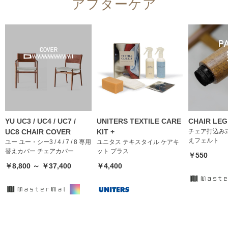
アフターケア
YU UC3 / UC4 / UC7 /
UNITERS TEXTILE CARE
CHAIR LEG
UC8 CHAIR COVER
KIT +
チェア打込み
えフェルト
ユー ユー・シー3 / 4 / 7 / 8 専用
ユニタス テキスタイル ケアキ
替えカバー チェアカバー
ット プラス
￥550
￥8,800 ～ ￥37,400
￥4,400