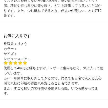
くストレスを感じない座面の弾力性、革の背もたれのフィット
感、移動や持ち運びに楽な軽さ、どこを評価しても良いことばか
りです。また、少し離れて見るとき、佇まいが美しいことも好印
象です。
お気に入りです
投稿者：
りょう
カラー：
サイズ：
レビュースコア：
使用して4年ほど経ちますが、レザーに傷みもなく、気に入って使
っています。
カバーを簡単に取り外しできるので、汚れても自宅で洗える安心
感と気軽に部屋の雰囲気を変えることもできます。
また、すごく軽いので掃除や移動させる際、いつも助かってま
す。