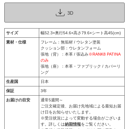
3D
サイズ
幅52.3×奥行54.6×高さ79.6×シート高45(cm)
素材・仕様
フレーム：無垢材 / ウレタン塗装
クッション部：ウレタンフォーム
張地（背）：本革 / 張込み
※RANK8 PATINA
のみ
張地（座）：本革・ファブリック / カバーリ
ング
生産国
日本
保証
3年
お届けの目安
通常5週間～
ご注文確定後、お届け先地域による最短お届
け日をお知らせいたします。
※受注状況によって変動する場合がございま
す。詳しくは
納期情報
をご覧ください。