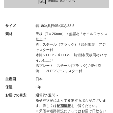
商品詳細(PDF)
サイズ
幅180×奥行95×高さ33.5
素材
天板（T＝26mm）：無垢材 / オイルワックス
仕上げ
脚：スチール（ブラック） / 焼付塗装 アジ
ャスター付
木脚２LEGS･４LEGS：無垢材(天板同材) / オ
イル仕上げ
脚プレート：スチール(ブラック) / 焼付塗
装 2LEGSアジャスター付
生産国
日本
保証
3年
お届けの目安
通常約5週間～
※受注状況によって変動する場合がございま
す。詳しくは
納期情報
をご覧ください。
※天候や道路状況によってはお届け日数をい