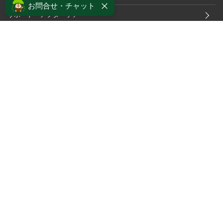
お問合せ・チャット
サポート・アフターケア
採用情報
個人情報保護方針
プライバシーポリシー
ソーシャルメディアポリシー
カスタマーハラスメントに対する行動指針
特定商取引法及び古物営業法に基づく表記
OFFICIAL APP