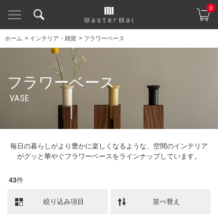
0
ホーム
>
インテリア・雑貨
>
フラワーベース
フラワーベース
VASE
毎日の暮らしがより豊かに楽しくなるような、空間のインテリア
がグッと華やぐフラワーベースをラインナップしています。
43
件
絞り込み項目
並べ替え