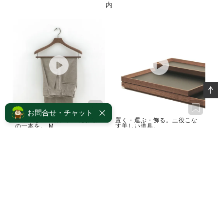
内
お問合せ・チャット
シワのない一着に、こだわり
置く・運ぶ・飾る。三役こな
の一本を。 M...
す美しい道具。...