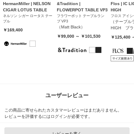
HermanMiller | NELSON
&Tradition |
Flos | IC L
CIGAR LOTUS TABLE
FLOWERPOT TABLE VP3
HIGH
ネルソン シガー ロータス テー
フラワーポット テーブルラン
フロス アイ
ブル
プ VP3
（テーブル
（Matt Black）
HIGH ブ
￥169,400
￥99,000 ～ ￥101,530
￥125,400 
ユーザーレビュー
この商品に寄せられたカスタマーレビューはまだありません。
レビューを評価するには
ログイン
が必要です。
レビューを書く