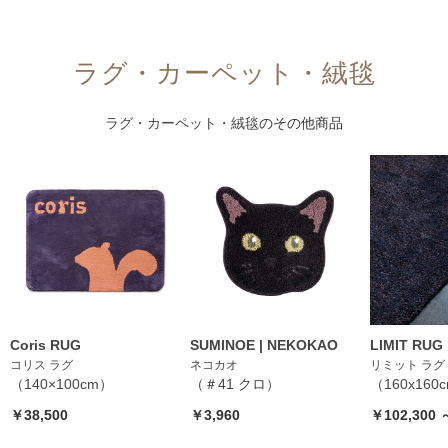
ラグ・カーペット・絨毯
ラグ・カーペット・絨毯
のその他商品
Coris RUG
SUMINOE | NEKOKAO
LIMIT RUG
コリス ラグ
ネコカオ
リミット ラグ
（140×100cm）
（＃41 クロ）
（160x160
￥38,500
￥3,960
￥102,300 