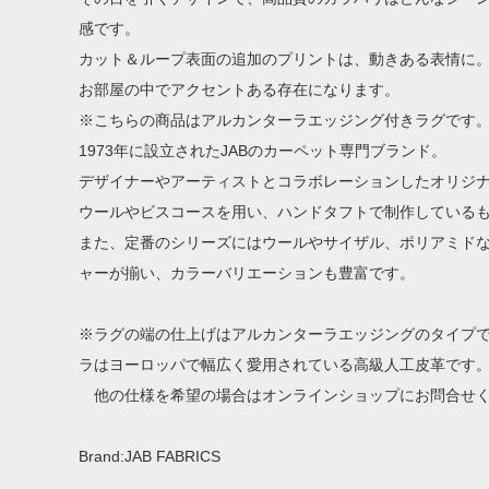
感です。
カット＆ループ表面の追加のプリントは、動きある表情に
お部屋の中でアクセントある存在になります。
※こちらの商品はアルカンターラエッジング付きラグです
1973年に設立されたJABのカーペット専門ブランド。
デザイナーやアーティストとコラボレーションしたオリジ
ウールやビスコースを用い、ハンドタフトで制作している
また、定番のシリーズにはウールやサイザル、ポリアミド
ャーが揃い、カラーバリエーションも豊富です。
※ラグの端の仕上げはアルカンターラエッジングのタイプ
ラはヨーロッパで幅広く愛用されている高級人工皮革です
他の仕様を希望の場合はオンラインショップにお問合せ
Brand:JAB FABRICS