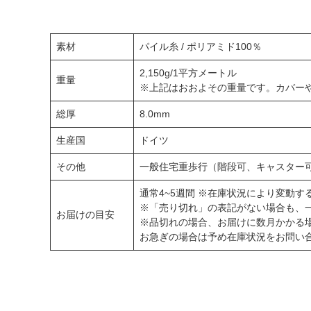
素材
パイル糸 / ポリアミド100％
2,150g/1平方メートル
重量
※上記はおおよその重量です。カバー
総厚
8.0mm
生産国
ドイツ
その他
一般住宅重歩行（階段可、キャスター
通常4~5週間 ※在庫状況により変動
※「売り切れ」の表記がない場合も、
お届けの目安
※品切れの場合、お届けに数月かかる
お急ぎの場合は予め在庫状況をお問い