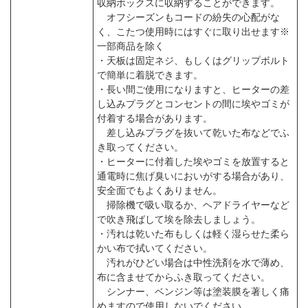
収納ボックスに収納することができます。
オフシーズンもコードの紛失の心配がな
く、こたつ使用時にはすぐに取り出せます※
一部商品を除く
・天板は固定ネジ、もしくはグリップボルト
で簡単に着脱できます。
・長い間ご使用になりますと、ヒーターの差
し込みプラグとコンセントの間に埃やゴミが
付着する場合があります。
差し込みプラグを抜いて乾いた布などでふ
き取ってください。
・ヒーターに付着した埃やゴミを放置すると
通電時に焦げ臭いにおいがする場合があり、
安全面でもよくありません。
掃除機で吸い取るか、ヘアドライヤーなど
で吹き飛ばして埃を除去しましょう。
・汚れは乾いた布もしくは軽く湿らせた柔ら
かい布で拭いてください。
汚れがひどい場合は中性洗剤を水で薄め、
布に含ませてからふき取ってください。
シンナー、ベンジン等は塗装膜を著しく痛
めますので使用しないでください。