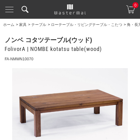
0
ホーム
>
家具
>
テーブル
>
ローテーブル・リビングテーブル・こたつ
>
角・長
ノンベ コタツテーブル(ウッド)
FolivorA | NOMBE kotatsu table(wood)
FA-NMWN10070