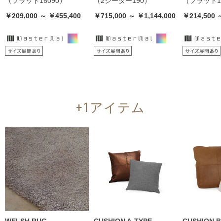
（フラット16090）
（2シーター190）
（フラット16
￥209,000 ～ ￥455,400
￥715,000 ～ ￥1,144,000
￥214,500 
+1アイテム
WELSH RUG
CUSHION A-TYPE
CUSHION B