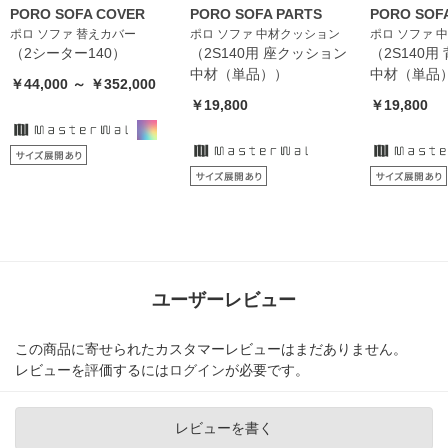
PORO SOFA COVER
PORO SOFA PARTS
PORO SOF
ポロ ソファ 替えカバー
ポロ ソファ 中材クッション
ポロ ソファ 
（2シーター140）
（2S140用 座クッション
（2S140
中材（単品））
中材（単品
￥44,000 ～ ￥352,000
￥19,800
￥19,800
ユーザーレビュー
この商品に寄せられたカスタマーレビューはまだありません。
レビューを評価するには
ログイン
が必要です。
レビューを書く