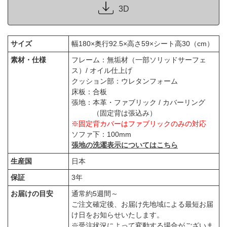
3D
サイズ
幅180×奥行92.5×高さ59×シート高30（cm）
素材・仕様
フレーム：無垢材（一部ソリッドサーフェ
ス）/ オイル仕上げ
クッション部：ウレタンフォーム
床板：合板
張地：本革・ファブリック / カバーリング
（固定背は張込み）
※固定背カバーはファブリックのみの対応
ソファ下：100mm
張地の洗濯表示についてはこちら
生産国
日本
保証
3年
お届けの目安
通常約5週間～
ご注文確定後、お届け先地域による最短お届
け日をお知らせいたします。
※受注状況によって変動する場合がございま