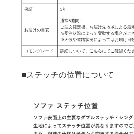
保証
3年
通常5週間～
ご注文確定後、お届け先地域による最
お届けの目安
※受注状況によって変動する場合がご
※天候や道路状況によってはお届け日
コモングレード
詳細について、
こちら
にてご確認くだ
■ステッチの位置について