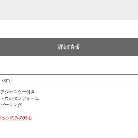
詳細情報
5（cm）
中脚アジャスター付き
綿・ウレタンフォーム
 カバーリング
リックのみの対応
9mm