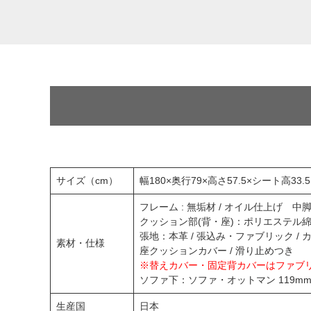
サイズ（cm）
幅180×奥行79×高さ57.5×シート高33.
フレーム : 無垢材 / オイル仕上げ 
クッション部(背・座)：ポリエステル
張地：本革 / 張込み・ファブリック /
素材・仕様
座クッションカバー / 滑り止めつき
※替えカバー・固定背カバーはファブ
ソファ下：ソファ・オットマン 11
生産国
日本