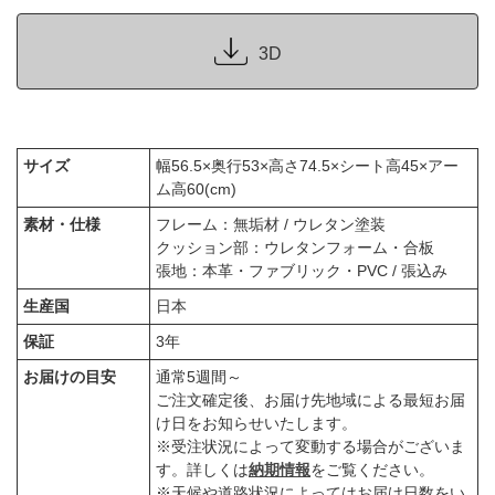
3D
サイズ
幅56.5×奥行53×高さ74.5×シート高45×アー
ム高60(cm)
素材・仕様
フレーム：無垢材 / ウレタン塗装
クッション部：ウレタンフォーム・合板
張地：本革・ファブリック・PVC / 張込み
生産国
日本
保証
3年
お届けの目安
通常5週間～
ご注文確定後、お届け先地域による最短お届
け日をお知らせいたします。
※受注状況によって変動する場合がございま
す。詳しくは
納期情報
をご覧ください。
※天候や道路状況によってはお届け日数をい