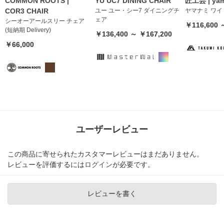
COMMON ROOTS |
YU UC7 DINING CHAIR
匠工芸 | yam
COR3 CHAIR
ユー ユー・シー7 ダイニングチ
ヤマナミ ワイ
ェア
シーオーアールスリー チェア
￥116,600 
(短納期 Delivery)
￥136,400 ～ ￥167,200
￥66,000
ユーザーレビュー
この商品に寄せられたカスタマーレビューはまだありません。
レビューを評価するには
ログイン
が必要です。
レビューを書く