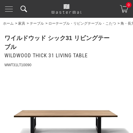
0
ホーム
>
家具
>
テーブル
>
ローテーブル・リビングテーブル・こたつ
>
角・長
ワイルドウッド シック31 リビングテー
ブル
WILDWOOD THICK 31 LIVING TABLE
WWT31LT10090