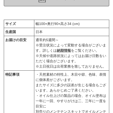
サイズ
幅100×奥行90×高さ34 (cm)
生産国
日本
お届けの目安
通常約5週間～
※受注状況によって変動する場合がございま
す。詳しくは
納期情報
をご覧ください。
※天候や道路状況によってはお届け日数をい
ただく場合がございます。
※土日祝日は出荷業務を致しておりません。
特記事項
・天然素材の特性上、木目や節、色味、表情
に個体差がございます。
またサイズに多少の誤差が生じる場合もござ
います。あらかじめご了承ください。
・オイル仕上げの製品の場合、オイル塗布は
一年に一回、やすりがけは二、三年に一度を
目安に
別売りのメンテナンスキットでオイルメンテ