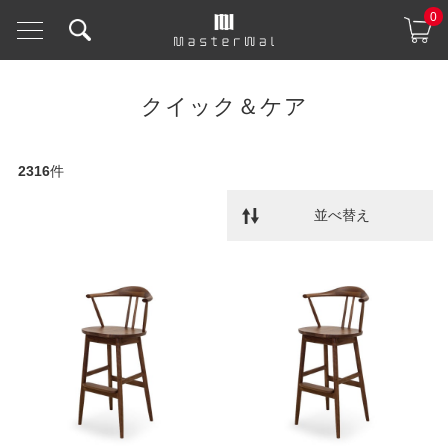
0
クイック＆ケア
2316
件
並べ替え