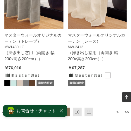
マスターウォールオリジナルカ
マスターウォールオリジナルカ
ーテン（ドレープ）
ーテン（レース）
MW1430 LG
MW-2413
（掃き出し窓用（両開き 幅
（掃き出し窓用（両開き 幅
200x高さ200cm））
200x高さ200cm））
￥76,010
￥67,287
お問合せ・チャット
<<
<
7
8
9
10
11
>
>>