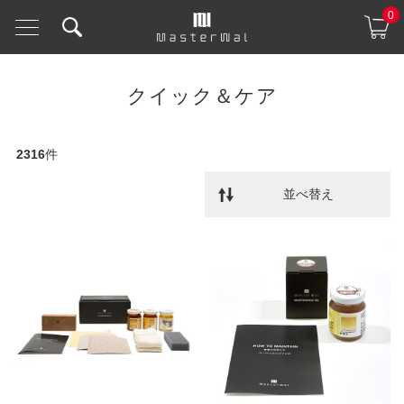
0
クイック＆ケア
2316
件
並べ替え