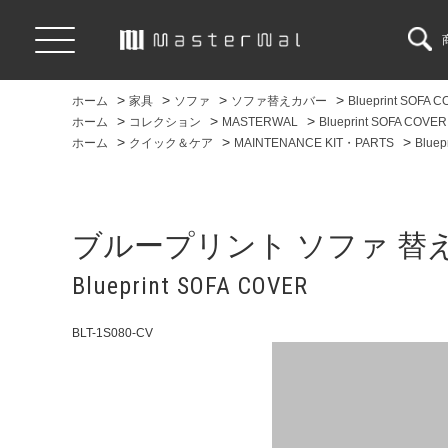
>
>
>
>
ホーム
家具
ソファ
ソファ替えカバー
Blueprint SOFA 
>
>
>
ホーム
コレクション
MASTERWAL
Blueprint SOFA COVER
>
>
>
ホーム
クイック＆ケア
MAINTENANCE KIT・PARTS
Bluep
ブループリント ソファ 替
Blueprint SOFA COVER
BLT-1S080-CV