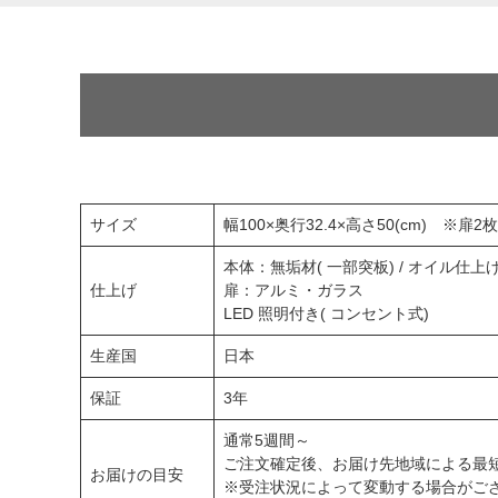
サイズ
幅100×奥行32.4×高さ50(cm) ※扉2枚
本体：無垢材( 一部突板) / オイル仕上
仕上げ
扉：アルミ・ガラス
LED 照明付き( コンセント式)
生産国
日本
保証
3年
通常5週間～
ご注文確定後、お届け先地域による最
お届けの目安
※受注状況によって変動する場合がご