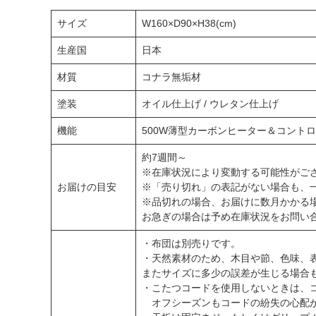
サイズ
W160×D90×H38(cm)
生産国
日本
材質
コナラ無垢材
塗装
オイル仕上げ / ウレタン仕上げ
機能
500W薄型カーボンヒーター＆コン
約7週間～
※在庫状況により変動する可能性がご
お届けの目安
※「売り切れ」の表記がない場合も、
※品切れの場合、お届けに数月かかる
お急ぎの場合は予め在庫状況をお問い
・布団は別売りです。
・天然素材のため、木目や節、色味、
またサイズに多少の誤差が生じる場合
・こたつコードを使用しないときは、
オフシーズンもコードの紛失の心配が