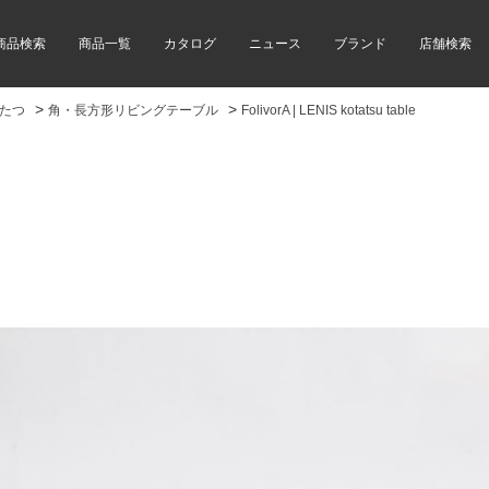
商品検索
商品一覧
カタログ
ニュース
ブランド
店舗検索
>
>
たつ
角・長方形リビングテーブル
FolivorA | LENIS kotatsu table