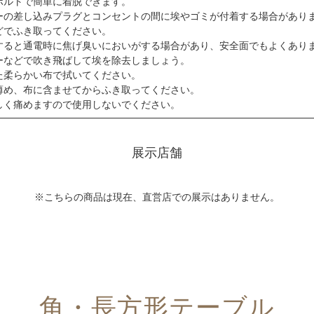
ボルトで簡単に着脱できます。
ーの差し込みプラグとコンセントの間に埃やゴミが付着する場合があり
でふき取ってください。
すると通電時に焦げ臭いにおいがする場合があり、安全面でもよくあり
などで吹き飛ばして埃を除去しましょう。
た柔らかい布で拭いてください。
め、布に含ませてからふき取ってください。
く痛めますので使用しないでください。
展示店舗
※こちらの商品は現在、直営店での展示はありません。
角・長方形テーブル