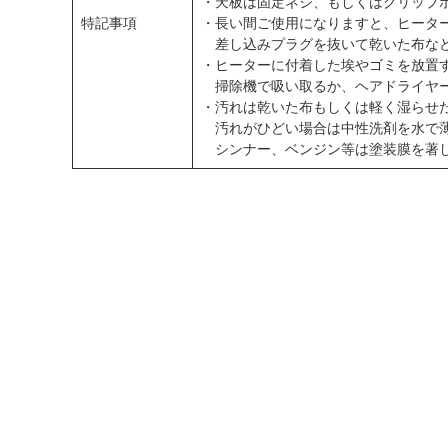
・天板は固定ネジ、もしくはグリップ
特記事項
・長い間ご使用になりますと、ヒータ
差し込みプラグを抜いて乾いた布など
・ヒーターに付着した埃やゴミを放置
掃除機で吸い取るか、ヘアドライヤー
・汚れは乾いた布もしくは軽く湿らせ
汚れがひどい場合は中性洗剤を水で薄
シンナー、ベンジン等は塗装膜を著し