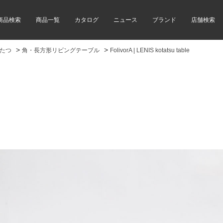
商品検索
商品一覧
カタログ
ニュース
ブランド
店舗検索
>
>
たつ
角・長方形リビングテーブル
FolivorA | LENIS kotatsu table