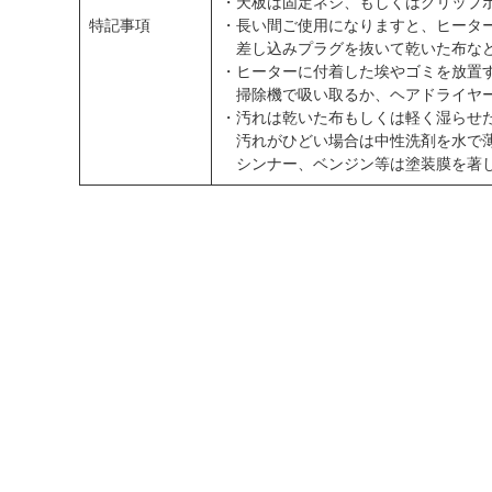
・天板は固定ネジ、もしくはグリップ
特記事項
・長い間ご使用になりますと、ヒータ
差し込みプラグを抜いて乾いた布など
・ヒーターに付着した埃やゴミを放置
掃除機で吸い取るか、ヘアドライヤー
・汚れは乾いた布もしくは軽く湿らせ
汚れがひどい場合は中性洗剤を水で薄
シンナー、ベンジン等は塗装膜を著し