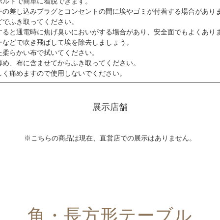
ボルトで簡単に着脱できます。
ーの差し込みプラグとコンセントの間に埃やゴミが付着する場合があり
でふき取ってください。
すると通電時に焦げ臭いにおいがする場合があり、安全面でもよくあり
などで吹き飛ばして埃を除去しましょう。
た柔らかい布で拭いてください。
め、布に含ませてからふき取ってください。
く痛めますので使用しないでください。
展示店舗
※こちらの商品は現在、直営店での展示はありません。
角・長方形テーブル