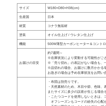
サイズ
W180×D80×H38(cm)
生産国
日本
材質
コナラ無垢材
塗装
オイル仕上げ / ウレタン仕上げ
機能
500W薄型カーボンヒーター＆コン
約7週間～
※在庫状況により変動する可能性がご
お届けの目安
※「売り切れ」の表記がない場合も、
※品切れの場合、お届けに数月かかる
お急ぎの場合は予め在庫状況をお問い
・布団は別売りです。
・天然素材のため、木目や節、色味、
またサイズに多少の誤差が生じる場合
・こたつコードを使用しないときは、
オフシーズンもコードの紛失の心配が