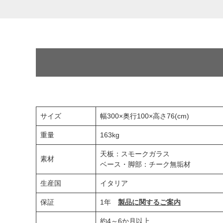
サイズ
幅300×奥行100×高さ76(cm)
重量
163kg
天板：スモークガラス
素材
ベース・脚部：チーク無垢材
生産国
イタリア
保証
1年
製品に関するご案内
約4～6か月以上