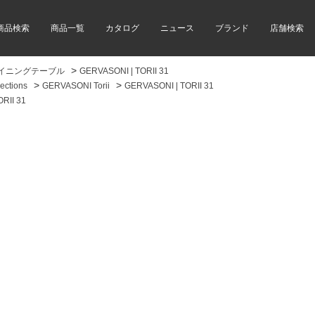
商品検索
商品一覧
カタログ
ニュース
ブランド
店舗検索
>
イニングテーブル
GERVASONI | TORII 31
>
>
ctions
GERVASONI Torii
GERVASONI | TORII 31
RII 31