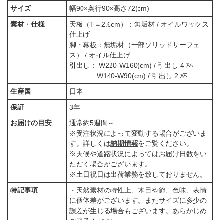
サイズ
幅90×奥行90×高さ72(cm)
素材・仕様
天板（T＝2.6cm）：無垢材 / オイルワックス
仕上げ
脚・幕板：無垢材（一部ソリッドサーフェ
ス） / オイル仕上げ
引出し： W220-W160(cm) / 引出し 4 杯
W140-W90(cm) / 引出し 2 杯
生産国
日本
保証
3年
お届けの目安
通常約5週間～
※受注状況によって変動する場合がございま
す。詳しくは
納期情報
をご覧ください。
※天候や道路状況によってはお届け日数をい
ただく場合がございます。
※土日祝日は出荷業務を致しておりません。
特記事項
・天然素材の特性上、木目や節、色味、表情
に個体差がございます。またサイズに多少の
誤差が生じる場合もございます。あらかじめ