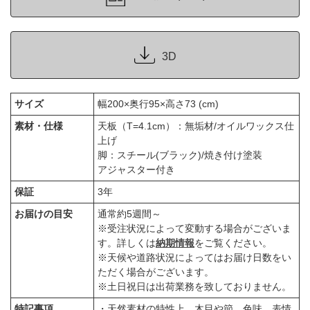
3D
サイズ
幅200×奥行95×高さ73 (cm)
素材・仕様
天板（T=4.1cm）：無垢材/オイルワックス仕
上げ
脚：スチール(ブラック)/焼き付け塗装
アジャスター付き
保証
3年
お届けの目安
通常約5週間～
※受注状況によって変動する場合がございま
す。詳しくは
納期情報
をご覧ください。
※天候や道路状況によってはお届け日数をい
ただく場合がございます。
※土日祝日は出荷業務を致しておりません。
特記事項
・天然素材の特性上、木目や節、色味、表情