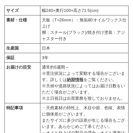
サイズ
幅240×奥行100×高さ71.5(cm)
素材・仕様
天板（T=26mm）：無垢材/オイルワックス仕
上げ
脚：スチール(ブラック)/焼き付け塗装：アジ
ャスター付き
生産国
日本
保証
3年
お届けの目安
通常約5週間～
※受注状況によって変動する場合がございま
す。詳しくは
納期情報
をご覧ください。
※天候や道路状況によってはお届け日数をい
ただく場合がございます。
※土日祝日は出荷業務を致しておりません。
特記事項
・天然素材の特性上、木目や節、色味、表情
に個体差がございます。
またサイズに多少の誤差が生じる場合もござ
います。あらかじめご了承ください。
・オイル仕上げの製品の場合、オイル塗布は