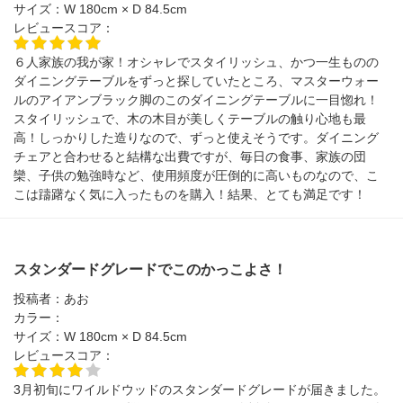
サイズ：
W 180cm × D 84.5cm
レビュースコア：
６人家族の我が家！オシャレでスタイリッシュ、かつ一生ものの
ダイニングテーブルをずっと探していたところ、マスターウォー
ルのアイアンブラック脚のこのダイニングテーブルに一目惚れ！
スタイリッシュで、木の木目が美しくテーブルの触り心地も最
高！しっかりした造りなので、ずっと使えそうです。ダイニング
チェアと合わせると結構な出費ですが、毎日の食事、家族の団
欒、子供の勉強時など、使用頻度が圧倒的に高いものなので、こ
こは躊躇なく気に入ったものを購入！結果、とても満足です！
スタンダードグレードでこのかっこよさ！
投稿者：
あお
カラー：
サイズ：
W 180cm × D 84.5cm
レビュースコア：
3月初旬にワイルドウッドのスタンダードグレードが届きました。