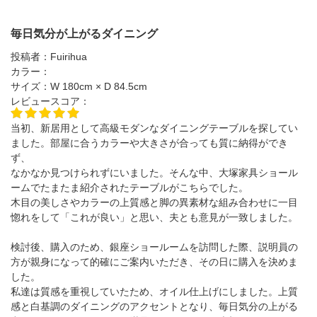
毎日気分が上がるダイニング
投稿者：
Fuirihua
カラー：
サイズ：
W 180cm × D 84.5cm
レビュースコア：
当初、新居用として高級モダンなダイニングテーブルを探してい
ました。部屋に合うカラーや大きさが合っても質に納得ができ
ず、
なかなか見つけられずにいました。そんな中、大塚家具ショール
ームでたまたま紹介されたテーブルがこちらでした。
木目の美しさやカラーの上質感と脚の異素材な組み合わせに一目
惚れをして「これが良い」と思い、夫とも意見が一致しました。
検討後、購入のため、銀座ショールームを訪問した際、説明員の
方が親身になって的確にご案内いただき、その日に購入を決めま
した。
私達は質感を重視していたため、オイル仕上げにしました。上質
感と白基調のダイニングのアクセントとなり、毎日気分の上がる