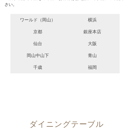
さい。
い、
オ
イ
ワールド（岡山）
横浜
ル
と
京都
銀座本店
ワ
ッ
仙台
大阪
ク
ス
岡山中山下
青山
オ
千歳
イ
福岡
ル
を
塗
り
こ
ん
で
お
ダイニングテーブル
手
入