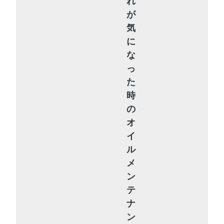
れ
が
気
に
な
っ
た
時
の
オ
イ
ル
メ
ン
テ
ナ
ン