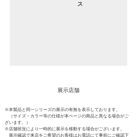
ス
汚
れ
が
ひ
ど
い
場
合
は、
し
っ
か
展示店舗
り
や
す
※本製品と同一シリーズの展示の有無を表示しております。
り
（サイズ・カラー等の仕様が本ページの商品と異なる場合がご
が
ざいます。）
け
※店舗状況により一時的に展示を移動する場合がございます。
を
展示確認で来店をご希望のお客様はお電話にて事前にご確認下
行