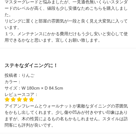
マスターグレードと悩みましたが、一見遜色無いくらいスタンダ
ードのレベルが高く、値段も少し安価なためこちらを購入しまし
た。
リビングに置くと部屋の雰囲気が一段と良く見え大変気に入って
います。
１つ、メンテナンスにかかる費用だけもう少し安いと安心して使
用できるかなと思います。宜しくお願い致します。
ステキなダイニングに！
投稿者：
りんご
カラー：
サイズ：
W 180cm × D 84.5cm
レビュースコア：
アイアンフレームとウォールナットが素敵なダイニングの雰囲気
をかもし出してくれます。少し傷や凹みが付きやすい印象はあり
ますが、木の性質によるもの名もかもしれません。スタイルは訪
問客にも評判が良いです。