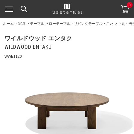
0
ホーム
>
家具
>
テーブル
>
ローテーブル・リビングテーブル・こたつ
>
丸・円
ワイルドウッド エンタク
WILDWOOD ENTAKU
WWET120